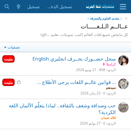
تسجيل الدخول
تسجيل
:: منتدى العلوم والمعرفة ::
عــالــم الـلـغـــــات
كل مايخص جميع لغات العالم (كتب، صوتيات، تعليم ....الخ)
تصفيات
سجل حضــورك بحــرف انجليزي English
مثبت
كراميلا ❥
الردود
808
21 يونيو 2026
م
… قوانين عالــم اللغات يرجى الأطلاع …
مثبت
غ
سيدهم
الردود
0
23 يناير 2026
ل
ق
حب وصداقة وشغف بالثقافة.. لماذا يتعلّم الألمان اللغة
الكردية؟
قائد نعمان
الردود
0
27 يوليو 2026