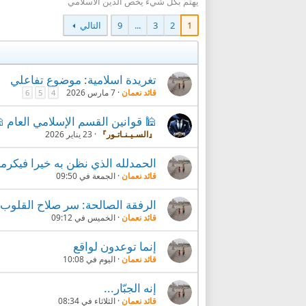
يهتم بكل شيء يخص الدين الاسلامي
التالي
9
...
3
2
1
تغريدة اسلامية: موضوع تفاعلي
7 مارس 2026
قائد نعمان
6
5
4
 قوانين القسم الإسلامي العام 🕌
23 يناير 2026
『السـيـنـاتـور』
ه خيرا فيكرمنا بأفضل مما ظننا به
الجمعة في 09:50
قائد نعمان
الحة: سر صلاح القلوب ونور الحياة
الخميس في 09:12
قائد نعمان
إنما توعدون لواقع
اليوم في 10:08
قائد نعمان
إنه الجبّار...
الثلاثاء في 08:34
قائد نعمان