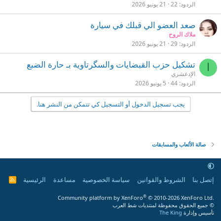
الردود
22
21 يونيو 2026
صعد العضو الي قبلك في سيارة
ملاك الروح
الردود
29
21 يونيو 2026
تشكيل حزب القبضايات والسگرتاوية بـ حارة الضبع
ا
الإدعشري
الردود
44
5 يونيو 2026
يجب تسجيل الدخول أو التسجيل كي تتمكن من النشر هنا.
صالة الألعاب والمسابقات
إتصل بنا
الشروط والقوانين
سياسة الخصوصية
مساعدة
الرئيسية
R
S
S
®
Community platform by XenForo
© 2010-2026 XenForo Ltd.
© جميع الحقوق محفوظة لمنتديات شط العرب
تأسيس وإدارة
The King