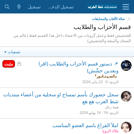
تسجيل الدخول
تسجيل
صالة الألعاب والمسابقات
قسم الأحزاب والطلايب
للتحشيش فقط وعمل گروبات بين الاعضاء داخل هذا القسم فقط (عالم من
الضحك والمتعة والتحشيش)
تصفيات
م
📌 دستور قسم الأحزاب والطلايب (اقرا
مثبت
غ
وبعدين حشّش)
ل
『السـيـنـاتـور』
ق
الردود
0
22 يناير 2026
سجل حضورك بأسم تمساح او سحلية من أعضاء منتديات
شط العرب هع هع
هيبة رجل
الردود
74
16 يوليو 2026
املأ الفراغ باسم العضو المناسب
ملاك الروح