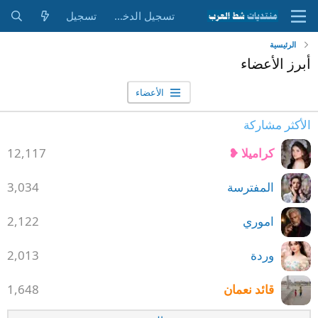
تسجيل الدخول
تسجيل
الرئيسية
أبرز الأعضاء
الأعضاء
الأكثر مشاركة
كراميلا ❥
12,117
المفترسة
3,034
اموري
2,122
وردة
2,013
قائد نعمان
1,648