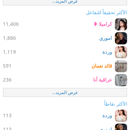
عرض المزيد...
الأكثر تحقيقاً للتفاعل
كراميلا ❥
11,406
اموري
1,886
وردة
1,119
قائد نعمان
591
عراقية أنا
236
عرض المزيد...
الأكثر نقاطاً
وردة
113
اموري
113