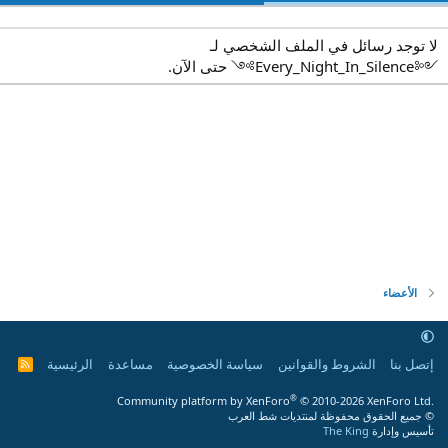
لا توجد رسائل في الملف الشخصي لـ
༺Every_Night_In_Silence༻ حتى الآن.
الأعضاء
إتصل بنا
الشروط والقوانين
سياسة الخصوصية
مساعدة
الرئيسية
R
S
S
®
Community platform by XenForo
© 2010-2026 XenForo Ltd.
© جميع الحقوق محفوظة لمنتديات شط العرب
تأسيس وإدارة
The King