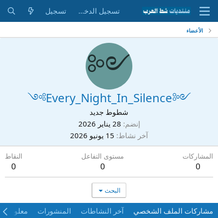
تسجيل الدخول
تسجيل
الأعضاء
༺
༺Every_Night_In_Silence༻
شطوط جديد
إنضم
28 يناير 2026
آخر نشاط
15 يونيو 2026
المشاركات
مستوى التفاعل
النقاط
0
0
0
البحث
مشاركات الملف الشخصي
آخر النشاطات
المنشورات
معلومات