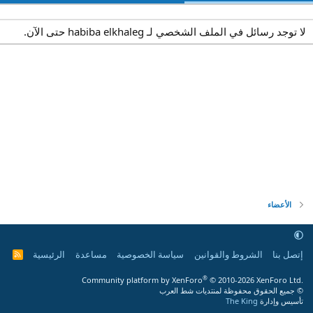
لا توجد رسائل في الملف الشخصي لـ habiba elkhaleg حتى الآن.
الأعضاء
إتصل بنا
الشروط والقوانين
سياسة الخصوصية
مساعدة
الرئيسية
R
S
S
®
Community platform by XenForo
© 2010-2026 XenForo Ltd.
© جميع الحقوق محفوظة لمنتديات شط العرب
تأسيس وإدارة
The King