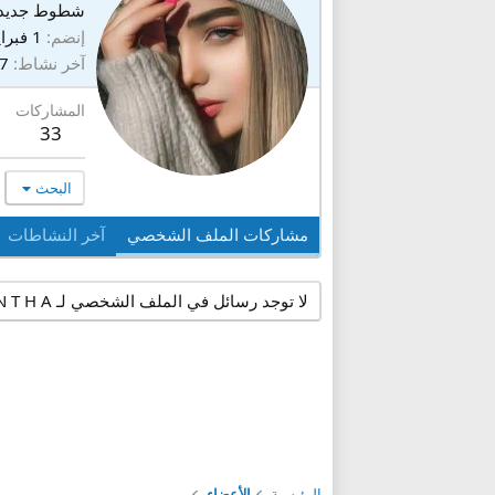
شطوط جديد
إنضم
1 فبراير 2026
آخر نشاط
7 يوليو 026
المشاركات
33
البحث
مشاركات الملف الشخصي
آخر النشاطات
لا توجد رسائل في الملف الشخصي لـ K I B R Y A A O N T H A حتى الآن.
الرئيسية
الأعضاء