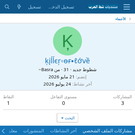
تسجيل الدخول
تسجيل
الأعضاء
Ķ
ķįĺĺєŗ▫өғ▪ℓớvề
شطوط جديد
·
31
·
من
Basra~
إنضم
21 مايو 2026
آخر نشاط
24 يوليو 2026
المشاركات
مستوى التفاعل
النقاط
1
0
3
البحث
مشاركات الملف الشخصي
آخر النشاطات
المنشورات
معلومات