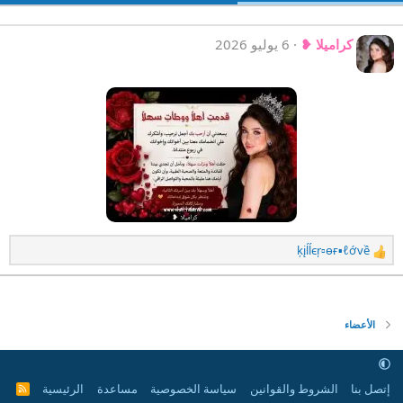
كراميلا ❥
6 يوليو 2026
ķįĺĺєŗ▫өғ▪ℓớvề
ا
ل
ت
ف
ا
الأعضاء
ع
ل
ا
ت
إتصل بنا
الشروط والقوانين
سياسة الخصوصية
مساعدة
الرئيسية
R
S
: