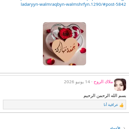
ا
ladaryyn-walmraqbyn-walmshrfyn.1290/#post-5842
ت
:
ملاك الروح
14 يونيو 2026
بسم الله الرحمن الرحيم
عراقية أنا
ا
ل
ت
ف
ا
الأعضاء