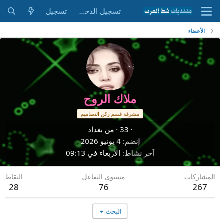
تسجيل الدخول
تسجيل
الأعضاء
ملاك الروح
مشرفة قسم ركن التصاميم
·
33
·
من
بغداد
إنضم
4 يونيو 2026
آخر نشاط
الأربعاء في 09:13
المشاركات
مستوى التفاعل
النقاط
28
76
267
البحث