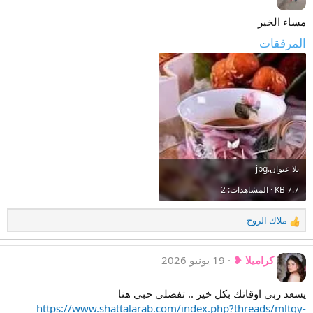
مساء الخير
المرفقات
بلا عنوان.jpg
7.7 KB · المشاهدات: 2
ملاك الروح
ا
ل
ت
كراميلا ❥
19 يونيو 2026
ف
ا
ع
يسعد ربي اوقاتك بكل خير .. تفضلي حبي هنا
ل
https://www.shattalarab.com/index.php?threads/mltqy-