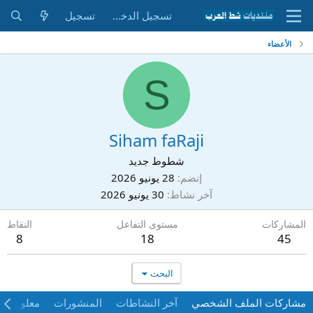
تسجيل الدخول
تسجيل
الأعضاء
S
Siham faRaji
شطوط جديد
إنضم
28 يونيو 2026
آخر نشاط
30 يونيو 2026
المشاركات
مستوى التفاعل
النقاط
8
18
45
البحث
مشاركات الملف الشخصي
آخر النشاطات
المنشورات
معلومات