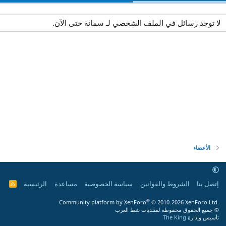
لا توجد رسائل في الملف الشخصي لـ سمانة حتى الآن.
الأعضاء
إتصل بنا
الشروط والقوانين
سياسة الخصوصية
مساعدة
الرئيسية
R
S
S
®
Community platform by XenForo
© 2010-2026 XenForo Ltd.
© جميع الحقوق محفوظة لمنتديات شط العرب
تأسيس وإدارة
The King