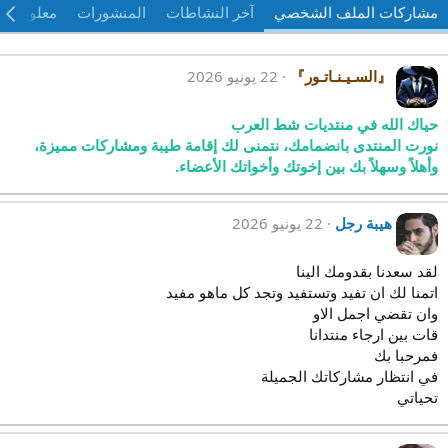
مشاركات الملف الشخصي
آخر النشاطات
المنشورات
معلومات
『السـيـنـاتـور』
22 يونيو 2026
حياك الله في منتديات شط العرب
نورت المنتدى بانضمامك، نتمنى لك إقامة طيبة ومشاركات مميزة،
وأهلاً وسهلاً بك بين إخوتك وأخواتك الأعضاء.
هيبة رجل
22 يونيو 2026
لقد سعدنا بقدومك الينا
اتمنا لك ان تفيد وتستفيد وتجد كل ماهو مفيد
وان تقضي اجمل الاو
قات بين ارجاء منتدانا
فمرحبا بك
في انتظار مشاركاتك الجميلة
تحياتي