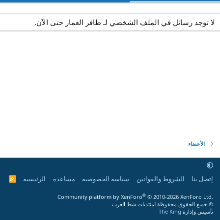
لا توجد رسائل في الملف الشخصي لـ ظافر العمار حتى الآن.
الأعضاء
إتصل بنا
الشروط والقوانين
سياسة الخصوصية
مساعدة
الرئيسية
R
S
S
®
Community platform by XenForo
© 2010-2026 XenForo Ltd.
© جميع الحقوق محفوظة لمنتديات شط العرب
تأسيس وإدارة
The King