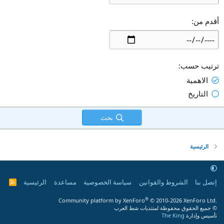
أقدم من
ترتيب حسب
الاهمية
التاريخ
بحث
الرئيسية
إتصل بنا
الشروط والقوانين
سياسة الخصوصية
مساعدة
الرئيسية
R
S
S
®
Community platform by XenForo
© 2010-2026 XenForo Ltd.
© جميع الحقوق محفوظة لمنتديات شط العرب
تأسيس وإدارة
The King