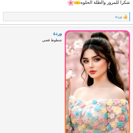
شكرا للمرور والطلة الحلوه
وردة
ا
ل
ت
ف
وردة
ا
شطوط فضي
ع
ل
ا
ت
: