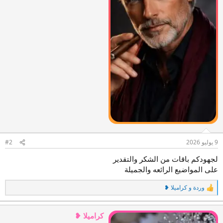
9 يوليو 2026
#2
لجهودكم باقات من الشكر والتقدير
على المواضيع الرائعه والجميلة
وردة
و
كراميلا ❥
ا
ل
ت
ف
كراميلا ❥
ا