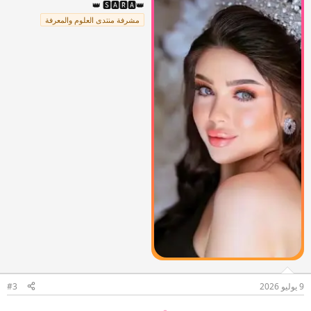
👑 🆂🅰🆁🅰👑
ع
مشرفة منتدى العلوم والمعرفة
ل
ا
ت
:
9 يوليو 2026
#3