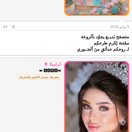
9 يوليو 2026
#4
متصفح بَديــع يجوُد بآلروعة
ممُتنة لِكرمِ طرحكِم
لـ روحكم حدآئقِ منَ آلجــوري
كراميلا ❥
👑 🆂🅰🆁🅰👑
مشرفة منتدى العلوم والمعرفة