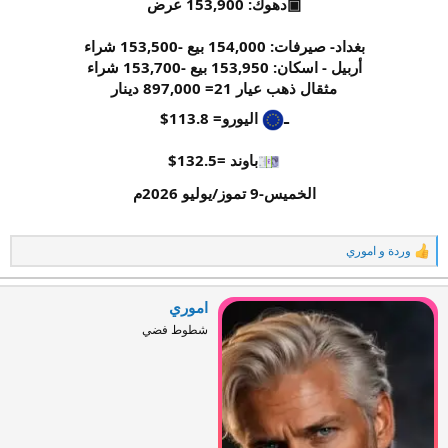
▣دهوك: 153,900 عرض
بغداد- صيرفات: 154,000 بيع -153,500 شراء
أربيل - اسكان: 153,950 بيع -153,700 شراء
مثقال ذهب عيار 21= 897,000 دينار
ـ
اليورو= 113.8$
باوند =132.5$
الخميس-9 تموز/يوليو 2026م
وردة
و
اموري
ا
ل
ت
ف
اموري
ا
شطوط فضي
ع
ل
ا
ت
: