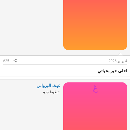
4 يوليو 2026
#25
احلى خبر بحياتي
غيث البرواني
غ
شطوط جديد