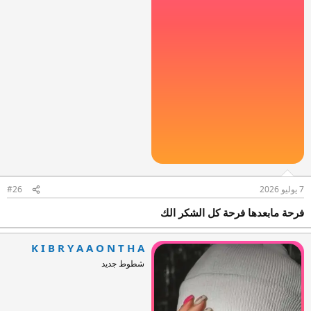
7 يوليو 2026
#26
فرحة مابعدها فرحة كل الشكر الك
K I B R Y A A O N T H A
شطوط جديد