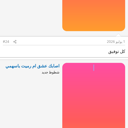
1 يوليو 2026
#24
كل توفيق
اصابك عشق ام رميت باسهمي
ا
شطوط جديد