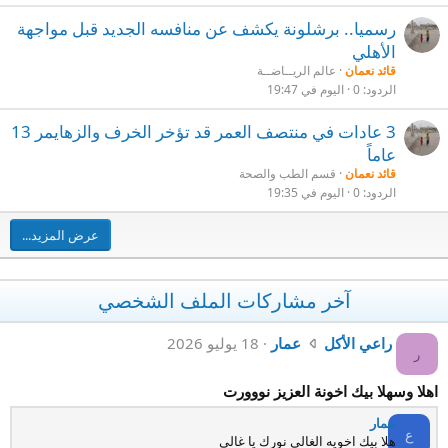
رسميا.. برشلونة يكشف عن منافسه الجديد قبل مواجهة
الأهلي
قائد نعمان
عالم الريــاضــة
الردود
0
اليوم في 19:47
3 عادات في منتصف العمر قد تؤخر الخرف والزهايمر 13
عاماً
قائد نعمان
قسم الطب والصحة
الردود
0
اليوم في 19:35
عرض المزيد...
آخر مشاركات الملف الشخصي
ك
راعي الأكل
عمار
18 يوليو 2026
ر
ت
ب
اهلا وسهلا بيك اخونة العزيز نووورت
ر
عمار
ا
ع
هلا بيك اخويه الغالي نورك يا غالي
ع